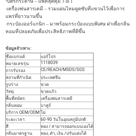
·
บัตรกระดาษ – แพ็คสุดคุ้ม 3 in 1
เครื่องพ่นสารเคมี – รวมแผ่นไหมดูดซับที่แขวนไว้เพื่อการ
·
แพร่ที่ยาวนานขึ้น
กระป๋องออร์แกนิก – มาพร้อมกระป๋องแบบพิเศษ ฝาเพื่อกลิ่น
·
หอมที่ปลอดภัยเพื่อประสิทธิภาพที่ดีขึ้น
ข้อมูลจำเพาะ:
ชื่อแบรนด์:
แอร์โปร
1118039
หมายเลขรุ่น:
CE/REACH/MSDS/SGS
การรับรอง:
สถานที่กำเนิด:
ประเทศจีน
รูปร่าง:
ขวด
วัสดุ:
ขวดแก้ว
พื้นที่สมัคร:
เครื่องพ่นสารเคมี
กลิ่นหอม:
บาคูร์
บริการ OEM/ODM:
ไม่
ระยะเวลา:
60-90 วันในอุณหภูมิปกติ
สี:
ทอง / สามารถออกแบบเองได้
กลิ่นมาตรฐาน:
ทอง, ดำ, เงิน /
ปรับแต่งได้