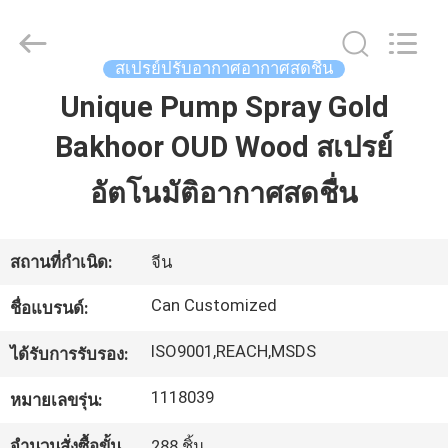
-
2025
Shamood
Daily
Use
สเปรย์ปรับอากาศอากาศสดชื่น
Products
Co.,
Ltd..
Unique Pump Spray Gold
บ้าน
All
Rights
Reserved.
Bakhoor OUD Wood สเปรย์
สินค้า
อัตโนมัติอากาศสดชื่น
เกี่ยว
สถานที่กำเนิด:
จีน
กับ
Can Customized
ชื่อแบรนด์:
เรา
ISO9001,REACH,MSDS
ได้รับการรับรอง:
1118039
หมายเลขรุ่น:
ทัวร์
จำนวนสั่งซื้อขั้น
288 ชิ้น