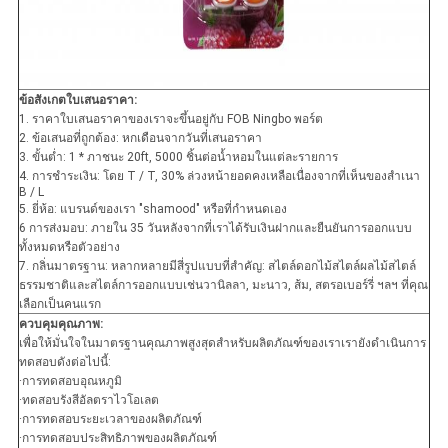
ข้อสังเกตใบเสนอราคา:
1. ราคาใบเสนอราคาของเราจะขึ้นอยู่กับ FOB Ningbo พอร์ต
2. ข้อเสนอที่ถูกต้อง: หกเดือนจากวันที่เสนอราคา
3. ขั้นต่ำ: 1 * ภาชนะ 20ft, 5000 ชิ้นต่อน้ำหอมในแต่ละรายการ
4. การชำระเงิน: โดย T / T, 30% ล่วงหน้ายอดคงเหลือเนื่องจากที่เห็นของสำเนา
B / L
5. ยี่ห้อ: แบรนด์ของเรา "shamood" หรือที่กำหนดเอง
6 การส่งมอบ: ภายใน 35 วันหลังจากที่เราได้รับเงินฝากและยืนยันการออกแบบ
ทั้งหมดหรือตัวอย่าง
7. กลิ่นมาตรฐาน: หลากหลายมีสี่รูปแบบที่สำคัญ: สไตล์ดอกไม้สไตล์ผลไม้สไตล์
ธรรมชาติและสไตล์การออกแบบเช่นวานิลลา, มะนาว, ส้ม, สตรอเบอร์รี่ ฯลฯ ที่คุณ
เลือกเป็นคนแรก
ควบคุมคุณภาพ:
เพื่อให้มั่นใจในมาตรฐานคุณภาพสูงสุดสำหรับผลิตภัณฑ์ของเราเรายังดำเนินการ
ทดสอบดังต่อไปนี้:
·การทดสอบอุณหภูมิ
·ทดสอบรังสีอัลตราไวโอเลต
·การทดสอบระยะเวลาของผลิตภัณฑ์
·การทดสอบประสิทธิภาพของผลิตภัณฑ์