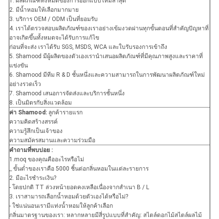
1. ผลิตภัณฑ์ทั้งหมดของการออกแบบใหม่ล่าสุด
2. มีน้ำหอมให้เลือกมากมาย
3. บริการ OEM / ODM เป็นที่ยอมรับ
4. เราได้ตรวจสอบผลิตภัณฑ์ของเราอย่างเข้มงวดผ่านทุกขั้นตอนที่สำคัญปัญหาที่
อาจเกิดขึ้นทั้งหมดจะได้รับการแก้ไข
ก่อนที่จะส่ง เราได้รับ SGS, MSDS, WCA และใบรับรองการเข้าถึง
5. Shamood มีผู้ผลิตของตัวเองเรานำเสนอผลิตภัณฑ์ที่มีคุณภาพสูงและราคาที่
แข่งขัน
6. Shamood มีทีม R & D ชั้นหนึ่งและความสามารถในการพัฒนาผลิตภัณฑ์ใหม่
อย่างรวดเร็ว
7. Shamood เสนอการจัดส่งและบริการชั้นหนึ่ง
8. เป็นมิตรกับสิ่งแวดล้อม
ค่า Shamood:
ลูกค้ารายแรก
ความคิดสร้างสรรค์
ความรู้สึกเป็นเจ้าของ
ความสมัครสมานและความร่วมมือ
คำถามที่พบบ่อย
:
1.moq ของคุณคืออะไรหรือไม่
_ ขั้นต่ำของเราคือ 5000 ชิ้นต่อกลิ่นหอมในแต่ละรายการ
2. มีอะไรชำระเงิน?
- โดยปกติ TT ล่วงหน้ายอดคงเหลือเนื่องจากสำเนา B / L
3. เราสามารถเลือกน้ำหอมด้วยตัวเองได้หรือไม่?
- ใช่แน่นอนเรามีแท่งน้ำหอมให้ลูกค้าเลือก
กลิ่นมาตรฐานของเรา: หลากหลายมีสี่รูปแบบที่สำคัญ: สไตล์ดอกไม้สไตล์ผลไม้