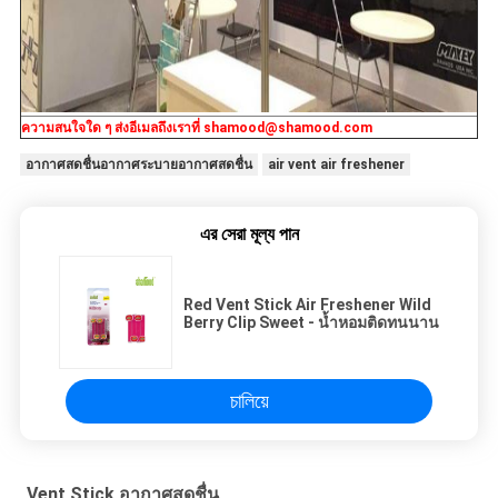
ความสนใจใด ๆ
ส่งอีเมลถึงเราที่ shamood@shamood.com
อากาศสดชื่นอากาศระบายอากาศสดชื่น
air vent air freshener
এর সেরা মূল্য পান
Red Vent Stick Air Freshener Wild
Berry Clip Sweet - น้ำหอมติดทนนาน
চালিয়ে
Vent Stick อากาศสดชื่น